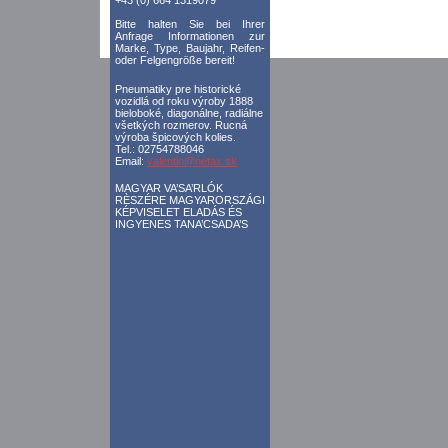
+43 (0) 664 1319079
Bitte halten Sie bei Ihrer
Anfrage Informationen zur
Marke, Type, Baujahr, Reifen-
oder Felgengröße bereit!
Pneumatiky pre historické
vozidlá od roku výroby 1888
bieloboké, diagonálne, radiálne
všetkých rozmerov. Rucná
výroba špicových kolies.
Tel.: 02754788046
Email:
valentin@netax.sk
MAGYAR VA’SA’RLÓK
RÈSZÉRE MAGYARORSZÁGI
KÉPVISELET ELADÁS ÉS
INGYENES TANA’CSADA’S