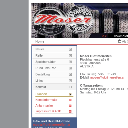
Home
Als 
Neues
Reifen
Moser Oldtimerreifen
Fischlhamerstraße 6
Speichenräder
4650 Lambach
AUSTRIA
Rund ums Rad
Fax +43 (0) 7245 – 21749
Bestellung
E-Mail:
moser@oldtimerreifen.at
Links
Öffungszeiten:
Kontakt
Montag bis Freitag: 8-12 und 14-1
Samstag: 8-12 Uhr
Standort
Kontaktformular
Anfahrtsplan
Impressum & AGB
Info- und Bestell-Hotline
moser@oldtimerreifen.at