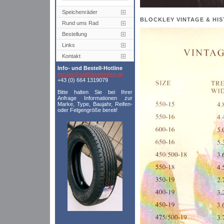
Speichenräder
BLOCKLEY VINTAGE & HIS
Rund ums Rad
Bestellung
Links
Kontakt
Info- und Bestell-Hotline
moser@oldtimerreifen.at
+43 (0) 664 1319079
Bitte halten Sie bei Ihrer
Anfrage Informationen zur
Marke, Type, Baujahr, Reifen-
oder Felgengröße bereit!