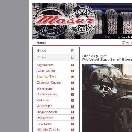
Home
Als 
Neues
Blockley Tyre
Reifen
Preferred Supplier of Block
Allgemeines
Avon Racing
Blockley Tyre
Excelsior Racing
Waymaster
Dunlop Racing
Motorrad
Wulstreifen
Diagonalreifen
Radialreifen
LKW Militär
Michelin Classic