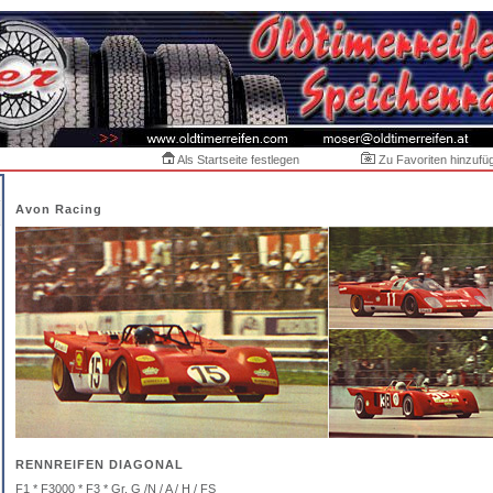
Als Startseite festlegen
Zu Favoriten hinzufü
Avon Racing
RENNREIFEN DIAGONAL
F1 * F3000 * F3 * Gr. G /N / A / H / FS