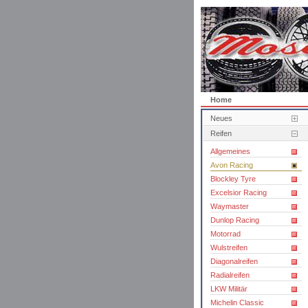
Home
Neues
Reifen
Allgemeines
Avon Racing
Blockley Tyre
Excelsior Racing
Waymaster
Dunlop Racing
Motorrad
Wulstreifen
Diagonalreifen
Radialreifen
LKW Militär
Michelin Classic